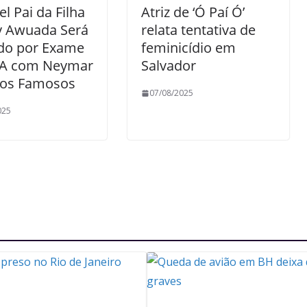
el Pai da Filha
Atriz de ‘Ó Paí Ó’
y Awuada Será
relata tentativa de
ido por Exame
feminicídio em
A com Neymar
Salvador
ros Famosos
07/08/2025
025