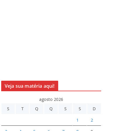
Veja sua matéria aqui!
agosto 2026
S
T
Q
Q
S
S
D
1
2