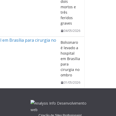
dois
mortos e
três
feridos
graves
04/05/2026
Bolsonaro
é levado a
hospital
em Brasília
para
cirurgia no
ombro
01/05/2026
Criação de Sites Profissionais!