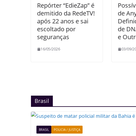
Repórter “EdieZap” é
Possív
demitido da RedeTV!
de An
após 22 anos e sai
Defin
escoltado por
de DN
seguranças
e Out
16/05/2026
03/09/2
Brasil
BRASIL
POLICIA / JUSTIÇA