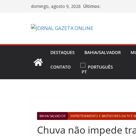
Pular
Últimos:
domingo, agosto 9, 2026
para
o
conteúdo
DESTAQUES
BAHIA/SALVADOR
M
CONTATO
PORTUGUÊS
BAHIA/SALVADOR
ENTRETENIMENTO E BASTIDORES DA TV E 
Chuva não impede tra