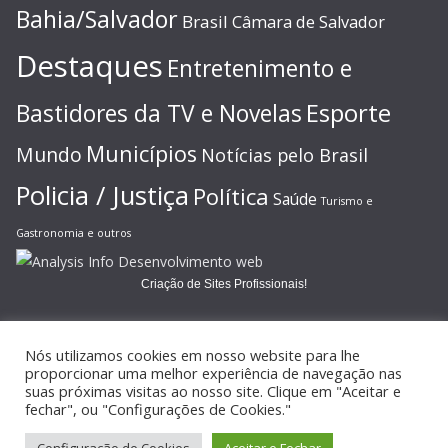
Bahia/Salvador
Brasil
Câmara de Salvador
Destaques
Entretenimento e
Esporte
Bastidores da TV e Novelas
Municípios
Mundo
Notícias pelo Brasil
Policia / Justiça
Política
Saúde
Turismo e
Gastronomia e outros
Criação de Sites Profissionais!
Nós utilizamos cookies em nosso website para lhe
proporcionar uma melhor experiência de navegação nas
suas próximas visitas ao nosso site. Clique em "Aceitar e
Copyright © 2026
JORNAL GAZETA ONLINE
. Todos os direitos
fechar", ou "Configurações de Cookies."
reservados.