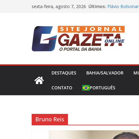
Pular
Últimos:
Flávio Bolsonar
sexta-feira, agosto 7, 2026
para
presidência nes
Operação Bandei
o
Concessões de 
conteúdo
Capitão da Sele
Morto a Pedrad
Polícia Civil D
Causa Prejuízo
Frente Fria Sev
Partir desta Qui
DESTAQUES
BAHIA/SALVADOR
M
CONTATO
PORTUGUÊS
Bruno Reis