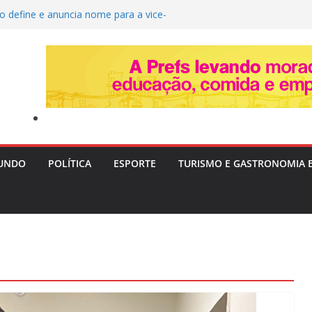
o define e anuncia nome para a vice-
ta quarta-feira
ra Livre II: PF Mira Servidores e Fraudes em
Táxi na Bahia com Prejuízo Tributário
ção de Uganda e do SC Villa, David Owori É
as Durante Assalto em Kampala
estrói Plantação com 20 Mil Pés de Maconha e
 de R$ 4 Milhões na Bahia
era e Risco de Ciclone Atingem o Brasil a
nta-feira (6)
UNDO
POLÍTICA
ESPORTE
TURISMO E GASTRONOMIA 