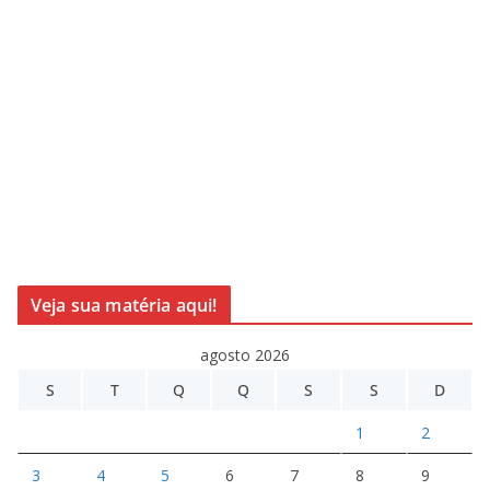
Veja sua matéria aqui!
agosto 2026
S
T
Q
Q
S
S
D
1
2
3
4
5
6
7
8
9