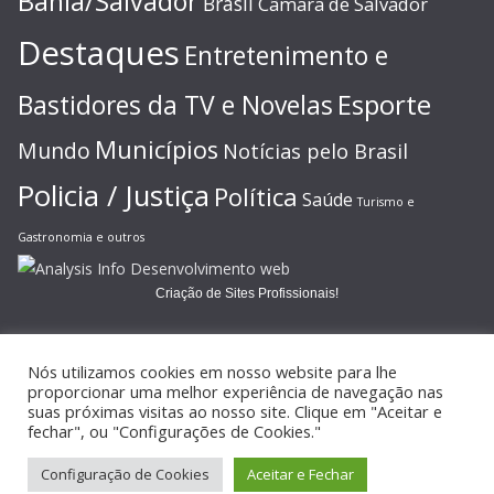
Bahia/Salvador
Brasil
Câmara de Salvador
Destaques
Entretenimento e
Esporte
Bastidores da TV e Novelas
Municípios
Mundo
Notícias pelo Brasil
Policia / Justiça
Política
Saúde
Turismo e
Gastronomia e outros
Criação de Sites Profissionais!
Nós utilizamos cookies em nosso website para lhe
proporcionar uma melhor experiência de navegação nas
suas próximas visitas ao nosso site. Clique em "Aceitar e
Copyright © 2026
JORNAL GAZETA ONLINE
. Todos os direitos
fechar", ou "Configurações de Cookies."
reservados.
Configuração de Cookies
Aceitar e Fechar
Tema:
ColorMag
por ThemeGrill. Powered by
WordPress
.