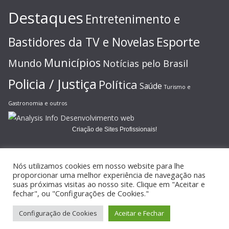
Destaques
Entretenimento e
Esporte
Bastidores da TV e Novelas
Municípios
Mundo
Notícias pelo Brasil
Policia / Justiça
Política
Saúde
Turismo e
Gastronomia e outros
Criação de Sites Profissionais!
Nós utilizamos cookies em nosso website para lhe
proporcionar uma melhor experiência de navegação nas
suas próximas visitas ao nosso site. Clique em "Aceitar e
Copyright © 2026
JORNAL GAZETA ONLINE
. Todos os direitos
fechar", ou "Configurações de Cookies."
reservados.
Configuração de Cookies
Aceitar e Fechar
Tema:
ColorMag
por ThemeGrill. Powered by
WordPress
.