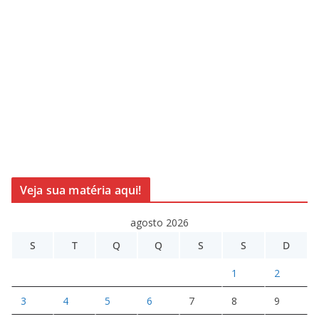
Veja sua matéria aqui!
agosto 2026
S
T
Q
Q
S
S
D
1
2
3
4
5
6
7
8
9