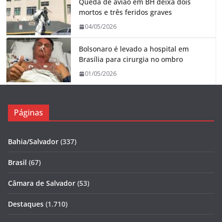
Queda de avião em BH deixa dois
mortos e três feridos graves
04/05/2026
Bolsonaro é levado a hospital em
Brasília para cirurgia no ombro
01/05/2026
Páginas
Bahia/Salvador
(337)
Brasil
(67)
Câmara de Salvador
(53)
Destaques
(1.710)