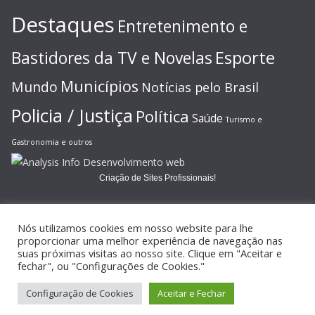
Destaques
Entretenimento e
Esporte
Bastidores da TV e Novelas
Municípios
Mundo
Notícias pelo Brasil
Policia / Justiça
Política
Saúde
Turismo e
Gastronomia e outros
Criação de Sites Profissionais!
Nós utilizamos cookies em nosso website para lhe
proporcionar uma melhor experiência de navegação nas
suas próximas visitas ao nosso site. Clique em "Aceitar e
Copyright © 2026
JORNAL GAZETA ONLINE
. Todos os direitos
fechar", ou "Configurações de Cookies."
reservados.
Configuração de Cookies
Aceitar e Fechar
Tema:
ColorMag
por ThemeGrill. Powered by
WordPress
.