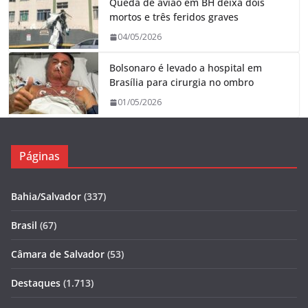
Queda de avião em BH deixa dois
mortos e três feridos graves
04/05/2026
Bolsonaro é levado a hospital em
Brasília para cirurgia no ombro
01/05/2026
Páginas
Bahia/Salvador
(337)
Brasil
(67)
Câmara de Salvador
(53)
Destaques
(1.713)