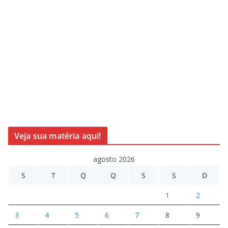
Veja sua matéria aqui!
agosto 2026
S
T
Q
Q
S
S
D
1
2
3
4
5
6
7
8
9