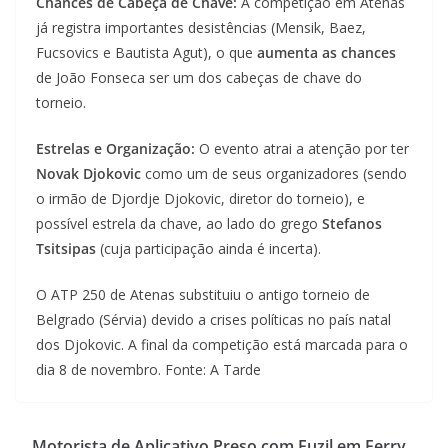
Chances de Cabeça de Chave:
A competição em Atenas
já registra importantes desistências (Mensik, Baez,
Fucsovics e Bautista Agut), o que
aumenta as chances
de João Fonseca ser um dos cabeças de chave do
torneio.
Estrelas e Organização:
O evento atrai a atenção por ter
Novak Djokovic
como um de seus organizadores (sendo
o irmão de Djordje Djokovic, diretor do torneio), e
possível estrela da chave, ao lado do grego
Stefanos
Tsitsipas
(cuja participação ainda é incerta).
O ATP 250 de Atenas substituiu o antigo torneio de
Belgrado (Sérvia) devido a crises políticas no país natal
dos Djokovic. A final da competição está marcada para o
dia 8 de novembro. Fonte: A Tarde
Motorista de Aplicativo Preso com Fuzil em Ferry