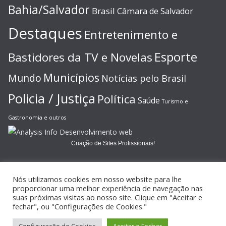
Bahia/Salvador
Brasil
Câmara de Salvador
Destaques
Entretenimento e
Esporte
Bastidores da TV e Novelas
Municípios
Mundo
Notícias pelo Brasil
Policia / Justiça
Política
Saúde
Turismo e
Gastronomia e outros
Criação de Sites Profissionais!
Nós utilizamos cookies em nosso website para lhe
proporcionar uma melhor experiência de navegação nas
suas próximas visitas ao nosso site. Clique em "Aceitar e
Copyright © 2026
JORNAL GAZETA ONLINE
. Todos os direitos
fechar", ou "Configurações de Cookies."
reservados.