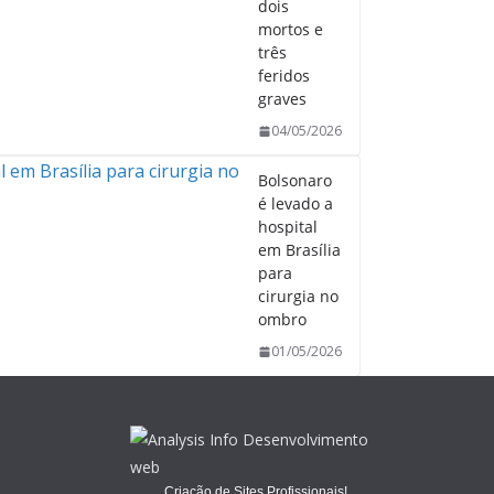
dois
mortos e
três
feridos
graves
04/05/2026
Bolsonaro
é levado a
hospital
em Brasília
para
cirurgia no
ombro
01/05/2026
Criação de Sites Profissionais!