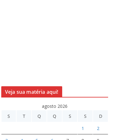
Veja sua matéria aqui!
agosto 2026
S
T
Q
Q
S
S
D
1
2