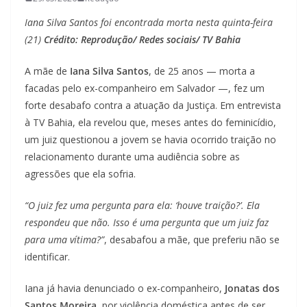
Iana Silva Santos foi encontrada morta nesta quinta-feira
(21)
Crédito: Reprodução/ Redes sociais/ TV Bahia
A mãe de
Iana Silva Santos
, de 25 anos — morta a
facadas pelo ex-companheiro em Salvador —, fez um
forte desabafo contra a atuação da Justiça. Em entrevista
à TV Bahia, ela revelou que, meses antes do feminicídio,
um juiz questionou a jovem se havia ocorrido traição no
relacionamento durante uma audiência sobre as
agressões que ela sofria.
“O juiz fez uma pergunta para ela: ‘houve traição?’. Ela
respondeu que não. Isso é uma pergunta que um juiz faz
para uma vítima?”
, desabafou a mãe, que preferiu não se
identificar.
Iana já havia denunciado o ex-companheiro,
Jonatas dos
Santos Moreira
, por violência doméstica antes de ser