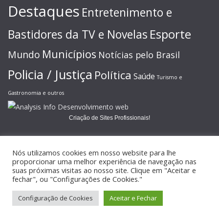
Destaques
Entretenimento e
Esporte
Bastidores da TV e Novelas
Municípios
Mundo
Notícias pelo Brasil
Policia / Justiça
Política
Saúde
Turismo e
Gastronomia e outros
Criação de Sites Profissionais!
Nós utilizamos cookies em nosso website para lhe
proporcionar uma melhor experiência de navegação nas
suas próximas visitas ao nosso site. Clique em "Aceitar e
Copyright © 2026
JORNAL GAZETA ONLINE
. Todos os direitos
fechar", ou "Configurações de Cookies."
reservados.
Configuração de Cookies
Aceitar e Fechar
Tema:
ColorMag
por ThemeGrill. Powered by
WordPress
.