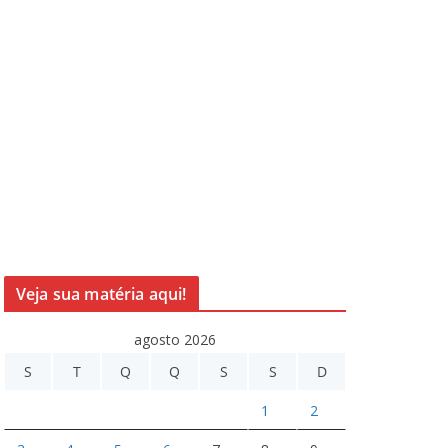
Veja sua matéria aqui!
agosto 2026
S
T
Q
Q
S
S
D
1
2