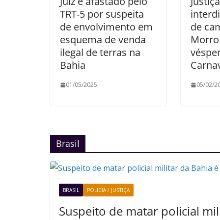
Juiz é afastado pelo
Justiç
TRT-5 por suspeita
interd
de envolvimento em
de ca
esquema de venda
Morro 
ilegal de terras na
véspe
Bahia
Carna
01/05/2025
05/02/2
Brasil
BRASIL
POLICIA / JUSTIÇA
Suspeito de matar policial mil