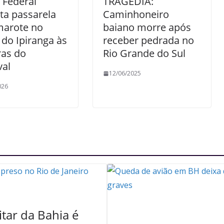
a Federal
TRAGÉDIA:
ita passarela
Caminhoneiro
marote no
baiano morre após
do Ipiranga às
receber pedrada no
ras do
Rio Grande do Sul
val
12/06/2025
026
itar da Bahia é