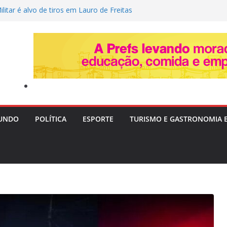
ilitar é alvo de tiros em Lauro de Freitas
”: Tia Milena revela fim da amizade com
t e aponta motivos
 após a Copa de 2026: volante Fabinho
s para o futuro da carreira
a: Três adolescentes desaparecem em
ia investiga possível conexão
admite à PF que ignorava “cultura de
has apontada pela ANAC
UNDO
POLÍTICA
ESPORTE
TURISMO E GASTRONOMIA 