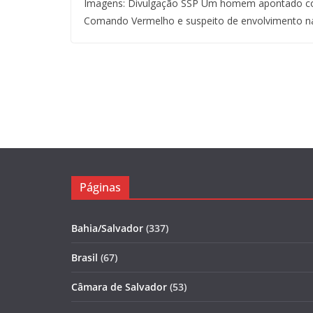
Imagens: Divulgação SSP Um homem apontado co
Comando Vermelho e suspeito de envolvimento n
Páginas
Bahia/Salvador
(337)
Brasil
(67)
Câmara de Salvador
(53)