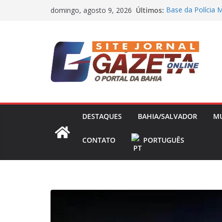
Pular
Últimos:
Base da Polícia M
domingo, agosto 9, 2026
para
“Não houve briga
Ana Paula Renaul
o
Livre no mercado
conteúdo
define prioridade
Mistério na Bahi
Eunápolis e políc
Dono da Voepass 
omissão” de fal
DESTAQUES
BAHIA/SALVADOR
M
CONTATO
PORTUGUÊS