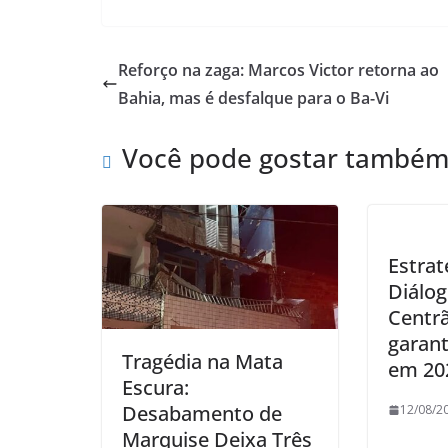
Reforço na zaga: Marcos Victor retorna ao
Bahia, mas é desfalque para o Ba-Vi
Você pode gostar també
Estrat
Diálo
Centr
garant
Tragédia na Mata
em 20
Escura:
Desabamento de
12/08/2
Marquise Deixa Três