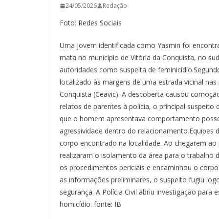
24/05/2026
Redação
Foto: Redes Sociais
Uma jovem identificada como Yasmin foi encont
mata no município de Vitória da Conquista, no sud
autoridades como suspeita de feminicídio.Segundo
localizado às margens de uma estrada vicinal nas
Conquista (Ceavic). A descoberta causou comoção
relatos de parentes à polícia, o principal suspei
que o homem apresentava comportamento possess
agressividade dentro do relacionamento.Equipes d
corpo encontrado na localidade. Ao chegarem ao p
realizaram o isolamento da área para o trabalho d
os procedimentos periciais e encaminhou o corpo 
as informações preliminares, o suspeito fugiu lo
segurança. A Polícia Civil abriu investigação para 
homicídio. fonte: IB