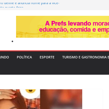
ro define e anuncia nome para a vice-
ta quarta-feira
ira Livre II: PF Mira Servidores e Fraudes em
Táxi na Bahia com Prejuízo Tributário
eção de Uganda e do SC Villa, David Owori É
das Durante Assalto em Kampala
Destrói Plantação com 20 Mil Pés de Maconha e
 de R$ 4 Milhões na Bahia
vera e Risco de Ciclone Atingem o Brasil a
inta-feira (6)
UNDO
POLÍTICA
ESPORTE
TURISMO E GASTRONOMIA 