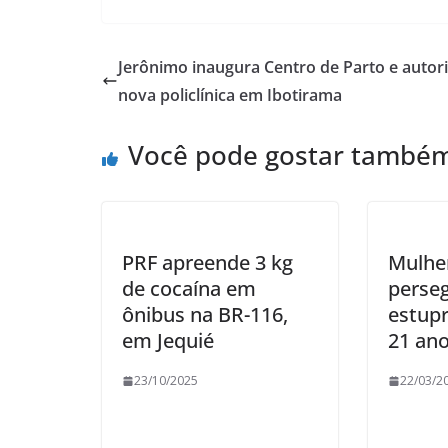
Jerônimo inaugura Centro de Parto e autor
nova policlínica em Ibotirama
Você pode gostar també
PRF apreende 3 kg
Mulher
de cocaína em
perseg
ônibus na BR-116,
estupr
em Jequié
21 an
23/10/2025
22/03/2