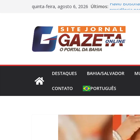
Pular
Últimos:
Flávio Bolsona
quinta-feira, agosto 6, 2026
para
presidência nes
Operação Bande
o
Concessões de 
conteúdo
Capitão da Sel
Morto a Pedra
Polícia Civil 
Causa Prejuízo
Frente Fria Se
Partir desta Qu
DESTAQUES
BAHIA/SALVADOR
M
CONTATO
PORTUGUÊS