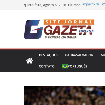
Pular
Últimos:
Impacto da BY
quinta-feira, agosto 6, 2026
para
os Preços de 
Flávio Bolsona
o
presidência nes
conteúdo
Bahia tem refo
internacional 
Polícia prend
na Bahia e em 
Advogado é ass
rural de Jerem
DESTAQUES
BAHIA/SALVADOR
M
CONTATO
PORTUGUÊS