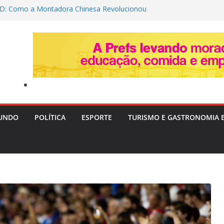
D: Como a Montadora Chinesa Revolucionou
Carros Novos e Usados no Brasil
ro define e anuncia nome para a vice-
ta quarta-feira
rços confirmados e pode ter estreia
contra o Vasco na Fonte Nova
e 13 suspeitos ligados ao Comando Vermelho
outros dois estados
assinado a tiros dentro de veículo em zona
oabo (BA)
UNDO
POLÍTICA
ESPORTE
TURISMO E GASTRONOMIA 