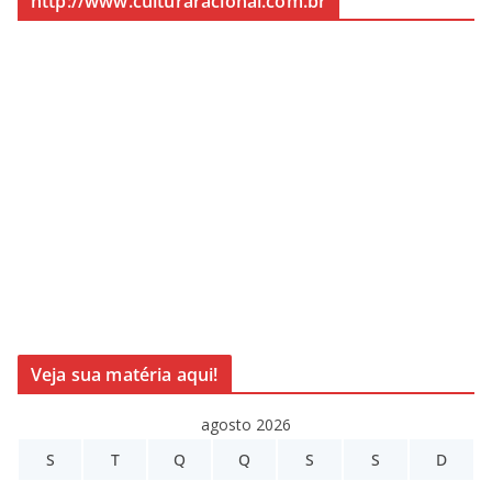
http://www.culturaracional.com.br
Veja sua matéria aqui!
agosto 2026
S
T
Q
Q
S
S
D