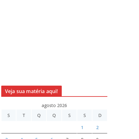
Veja sua matéria aqui!
agosto 2026
S
T
Q
Q
S
S
D
1
2