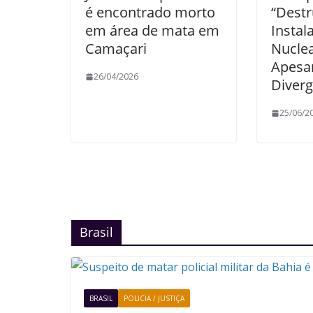
é encontrado morto
“Destr
em área de mata em
Instal
Camaçari
Nuclea
Apesar
26/04/2026
Diver
25/06/2
Brasil
BRASIL
POLICIA / JUSTIÇA