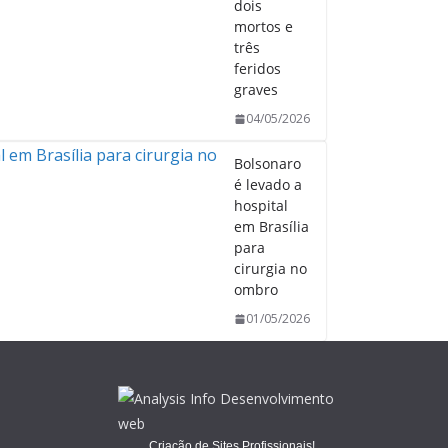
dois
mortos e
três
feridos
graves
04/05/2026
Bolsonaro
é levado a
hospital
em Brasília
para
cirurgia no
ombro
01/05/2026
Criação de Sites Profissionais!