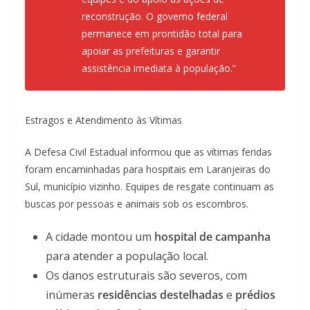
reconstrução. O governo federal
permanece em prontidão total para
apoiar as prefeituras e garantir
assistência imediata à população.”
Estragos e Atendimento às Vítimas
A Defesa Civil Estadual informou que as vítimas feridas
foram encaminhadas para hospitais em Laranjeiras do
Sul, município vizinho. Equipes de resgate continuam as
buscas por pessoas e animais sob os escombros.
A cidade montou um
hospital de campanha
para atender a população local.
Os danos estruturais são severos, com
inúmeras
residências destelhadas
e
prédios