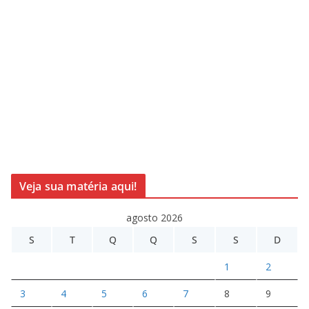
Veja sua matéria aqui!
agosto 2026
S
T
Q
Q
S
S
D
1
2
3
4
5
6
7
8
9