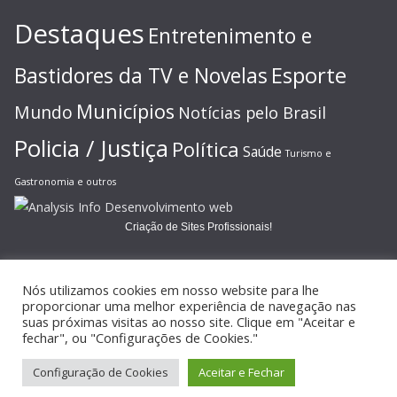
Destaques
Entretenimento e
Esporte
Bastidores da TV e Novelas
Municípios
Mundo
Notícias pelo Brasil
Policia / Justiça
Política
Saúde
Turismo e
Gastronomia e outros
Criação de Sites Profissionais!
Nós utilizamos cookies em nosso website para lhe
proporcionar uma melhor experiência de navegação nas
suas próximas visitas ao nosso site. Clique em "Aceitar e
Copyright © 2026
JORNAL GAZETA ONLINE
. Todos os direitos
fechar", ou "Configurações de Cookies."
reservados.
Configuração de Cookies
Aceitar e Fechar
Tema:
ColorMag
por ThemeGrill. Powered by
WordPress
.