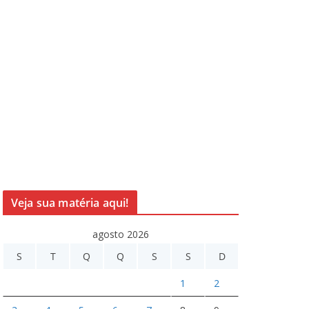
Veja sua matéria aqui!
agosto 2026
S
T
Q
Q
S
S
D
1
2