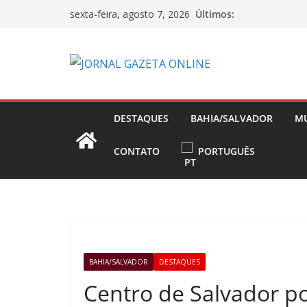
Pular
Últimos:
sexta-feira, agosto 7, 2026
para
o
conteúdo
DESTAQUES
BAHIA/SALVADOR
M
CONTATO
PORTUGUÊS
BAHIA/SALVADOR
DESTAQUES
Centro de Salvador p