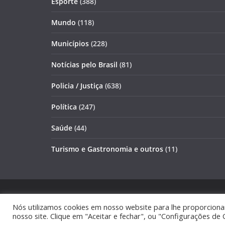
Esporte
(388)
Mundo
(118)
Municípios
(228)
Notícias pelo Brasil
(81)
Policia / Justiça
(638)
Política
(247)
Saúde
(44)
Turismo e Gastronomia e outros
(11)
Copyright © 2026
JORNAL GAZETA ONLINE
. Todos o
Nós utilizamos cookies em nosso website para lhe proporciona
Tema:
ColorMag
por ThemeGrill. Powered by
WordPr
nosso site. Clique em "Aceitar e fechar", ou "Configurações de 