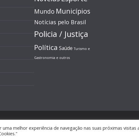
Municípios
Mundo
Notícias pelo Brasil
Policia / Justiça
Política
Saúde
Turismo e
Gastronomia e outros
s direitos reservados.
r uma melhor experiência de navegação nas suas próximas visitas 
ess
.
Cookies."