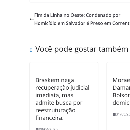
Fim da Linha no Oeste: Condenado por
Homicídio em Salvador é Preso em Corrent
Você pode gostar também
Braskem nega
Moraes
recuperação judicial
Damare
imediata, mas
Bolso
admite busca por
domici
reestruturação
31/08/2
financeira.
08/04/2026