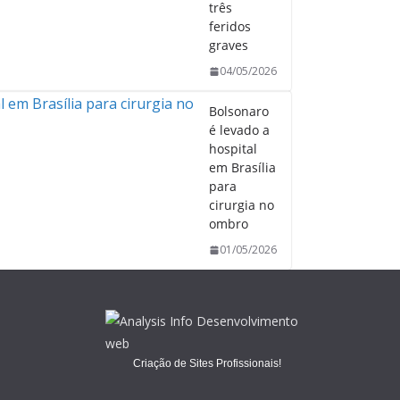
três
feridos
graves
04/05/2026
Bolsonaro
é levado a
hospital
em Brasília
para
cirurgia no
ombro
01/05/2026
Criação de Sites Profissionais!