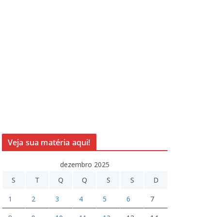
Veja sua matéria aqui!
dezembro 2025
S
T
Q
Q
S
S
D
1
2
3
4
5
6
7