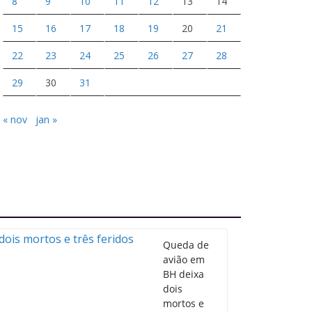
8
9
10
11
12
13
14
15
16
17
18
19
20
21
22
23
24
25
26
27
28
29
30
31
« nov
jan »
Queda de
avião em
BH deixa
dois
mortos e