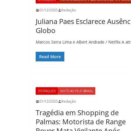
01/12/2025
Redação
Juliana Paes Esclarece Ausên
Globo
Marcos Serra Lima e Albert Andrade / Netflix A atr
Read More
DESTAQUES
NOTÍCIAS PELO BRASIL
01/12/2025
Redação
Tragédia em Shopping de
Palmas: Motorista de Range
Rover Mata Vigilante Após