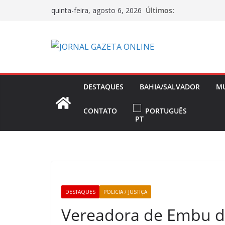
Pular
Últimos:
quinta-feira, agosto 6, 2026
para
o
conteúdo
DESTAQUES
BAHIA/SALVADOR
M
CONTATO
PORTUGUÊS
DESTAQUES
POLICIA / JUSTIÇA
Vereadora de Embu da