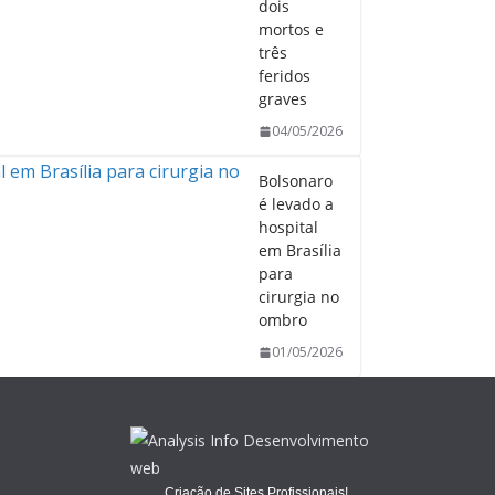
dois
mortos e
três
feridos
graves
04/05/2026
Bolsonaro
é levado a
hospital
em Brasília
para
cirurgia no
ombro
01/05/2026
Criação de Sites Profissionais!