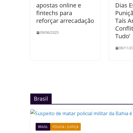
apostas online e
Dias E
fintechs para
Puniçã
reforçar arrecadação
Taís A
Confli
09/06/2025
Tudo’
06/11/2
Brasil
BRASIL
POLICIA / JUSTIÇA