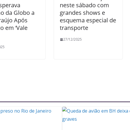
sperava
neste sábado com
o da Globo a
grandes shows e
raújo Após
esquema especial de
to em ‘Vale
transporte
27/12/2025
025