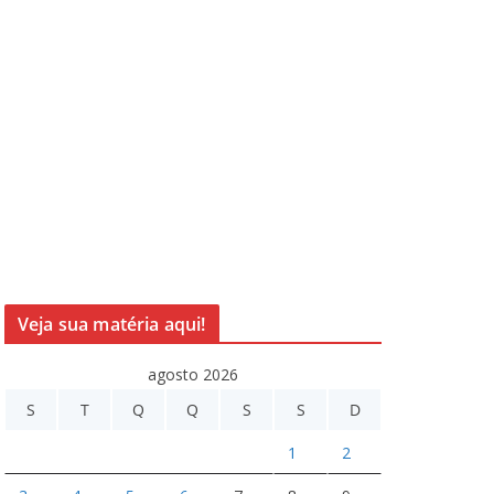
Veja sua matéria aqui!
agosto 2026
S
T
Q
Q
S
S
D
1
2