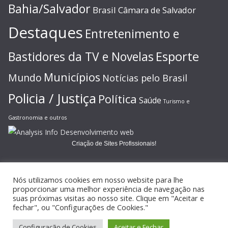
Bahia/Salvador
Brasil
Câmara de Salvador
Destaques
Entretenimento e
Esporte
Bastidores da TV e Novelas
Municípios
Mundo
Notícias pelo Brasil
Policia / Justiça
Política
Saúde
Turismo e
Gastronomia e outros
Criação de Sites Profissionais!
Nós utilizamos cookies em nosso website para lhe
proporcionar uma melhor experiência de navegação nas
suas próximas visitas ao nosso site. Clique em "Aceitar e
Copyright © 2026
JORNAL GAZETA ONLINE
. Todos os direitos
fechar", ou "Configurações de Cookies."
reservados.
Configuração de Cookies
Aceitar e Fechar