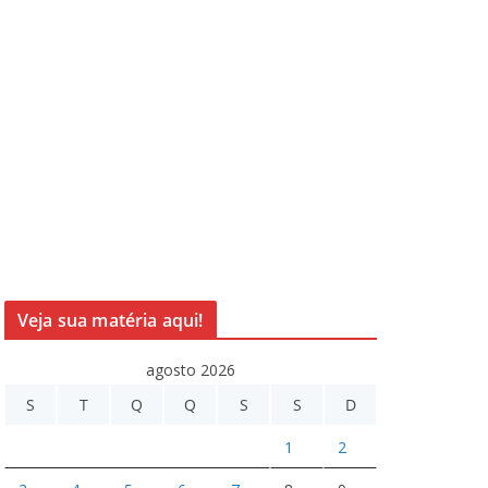
Veja sua matéria aqui!
agosto 2026
S
T
Q
Q
S
S
D
1
2