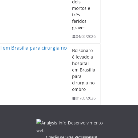
dois
mortos e
três
feridos
graves
04/05/2026
Bolsonaro
é levado a
hospital
em Brasília
para
cirurgia no
ombro
01/05/2026
Criação de Sites Profissionais!