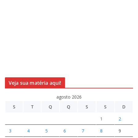
Veja sua matéria aqui!
agosto 2026
S
T
Q
Q
S
S
D
1
2
3
4
5
6
7
8
9