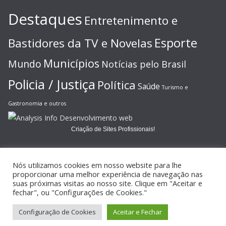
Destaques
Entretenimento e
Esporte
Bastidores da TV e Novelas
Municípios
Mundo
Notícias pelo Brasil
Policia / Justiça
Política
Saúde
Turismo e
Gastronomia e outros
Criação de Sites Profissionais!
Nós utilizamos cookies em nosso website para lhe
proporcionar uma melhor experiência de navegação nas
suas próximas visitas ao nosso site. Clique em "Aceitar e
Copyright © 2026
JORNAL GAZETA ONLINE
. Todos os direitos
fechar", ou "Configurações de Cookies."
reservados.
Configuração de Cookies
Aceitar e Fechar
Tema:
ColorMag
por ThemeGrill. Powered by
WordPress
.