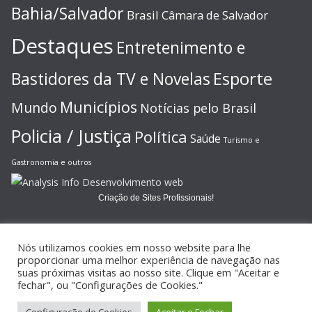
Bahia/Salvador
Brasil
Câmara de Salvador
Destaques
Entretenimento e
Esporte
Bastidores da TV e Novelas
Municípios
Mundo
Notícias pelo Brasil
Policia / Justiça
Política
Saúde
Turismo e
Gastronomia e outros
Criação de Sites Profissionais!
Nós utilizamos cookies em nosso website para lhe
proporcionar uma melhor experiência de navegação nas
suas próximas visitas ao nosso site. Clique em "Aceitar e
Copyright © 2026
JORNAL GAZETA ONLINE
. Todos os direitos
fechar", ou "Configurações de Cookies."
reservados.