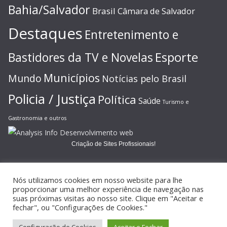
Bahia/Salvador
Brasil
Câmara de Salvador
Destaques
Entretenimento e
Esporte
Bastidores da TV e Novelas
Municípios
Mundo
Notícias pelo Brasil
Policia / Justiça
Política
Saúde
Turismo e
Gastronomia e outros
Criação de Sites Profissionais!
Nós utilizamos cookies em nosso website para lhe
proporcionar uma melhor experiência de navegação nas
suas próximas visitas ao nosso site. Clique em "Aceitar e
Copyright © 2026
JORNAL GAZETA ONLINE
. Todos os direitos
fechar", ou "Configurações de Cookies."
reservados.