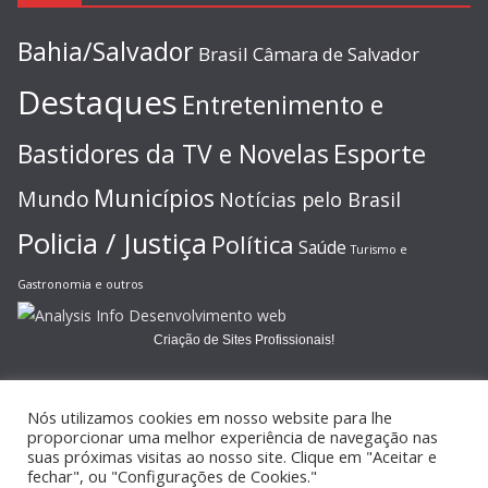
Bahia/Salvador
Brasil
Câmara de Salvador
Destaques
Entretenimento e
Esporte
Bastidores da TV e Novelas
Municípios
Mundo
Notícias pelo Brasil
Policia / Justiça
Política
Saúde
Turismo e
Gastronomia e outros
Criação de Sites Profissionais!
Nós utilizamos cookies em nosso website para lhe
proporcionar uma melhor experiência de navegação nas
suas próximas visitas ao nosso site. Clique em "Aceitar e
Copyright © 2026
JORNAL GAZETA ONLINE
. Todos os direitos
fechar", ou "Configurações de Cookies."