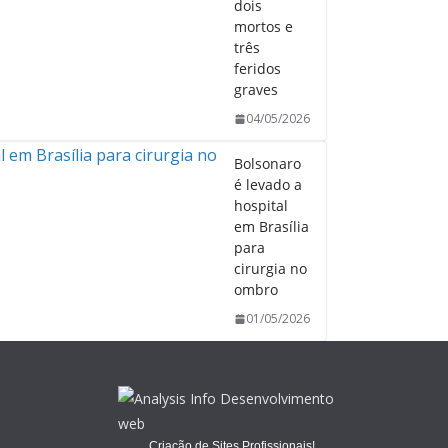
dois
mortos e
três
feridos
graves
04/05/2026
Bolsonaro
é levado a
hospital
em Brasília
para
cirurgia no
ombro
01/05/2026
Criação de Sites Profissionais!