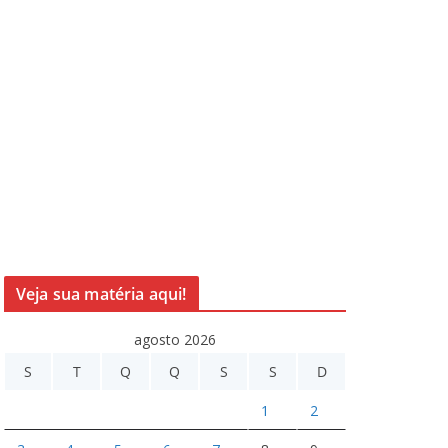
Veja sua matéria aqui!
agosto 2026
S
T
Q
Q
S
S
D
1
2