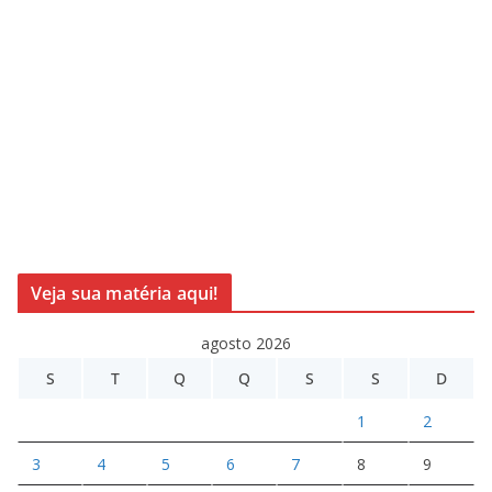
Veja sua matéria aqui!
agosto 2026
S
T
Q
Q
S
S
D
1
2
3
4
5
6
7
8
9