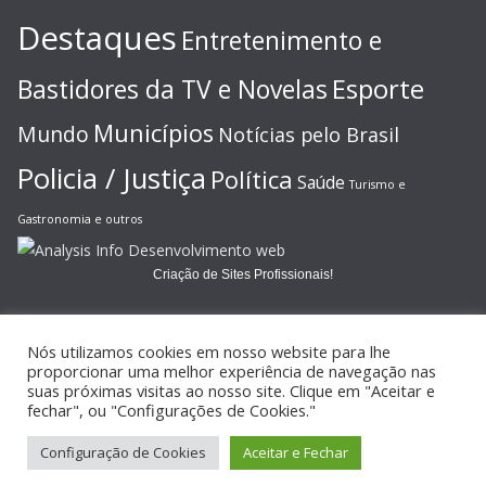
Destaques
Entretenimento e
Esporte
Bastidores da TV e Novelas
Municípios
Mundo
Notícias pelo Brasil
Policia / Justiça
Política
Saúde
Turismo e
Gastronomia e outros
Criação de Sites Profissionais!
Nós utilizamos cookies em nosso website para lhe
proporcionar uma melhor experiência de navegação nas
suas próximas visitas ao nosso site. Clique em "Aceitar e
Copyright © 2026
JORNAL GAZETA ONLINE
. Todos os direitos
fechar", ou "Configurações de Cookies."
reservados.
Configuração de Cookies
Aceitar e Fechar
Tema:
ColorMag
por ThemeGrill. Powered by
WordPress
.