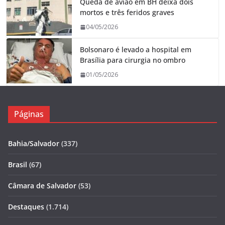
Queda de avião em BH deixa dois
mortos e três feridos graves
04/05/2026
Bolsonaro é levado a hospital em
Brasília para cirurgia no ombro
01/05/2026
Páginas
Bahia/Salvador
(337)
Brasil
(67)
Câmara de Salvador
(53)
Destaques
(1.714)