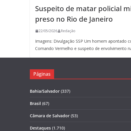
Suspeito de matar policial mi
preso no Rio de Janeiro
22/05/2026
Redação
Imagens: Divulgação SSP Um homem apontado co
Comando Vermelho e suspeito de envolvimento n
Páginas
Bahia/Salvador
(337)
Brasil
(67)
Câmara de Salvador
(53)
Destaques
(1.710)