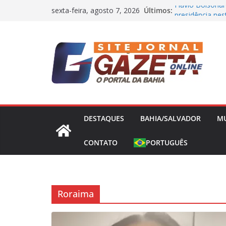
Pular
Últimos:
Flávio Bolsonar
sexta-feira, agosto 7, 2026
para
presidência nes
Operação Bandei
o
Concessões de 
conteúdo
Capitão da Sele
Morto a Pedrad
Polícia Civil D
Causa Prejuízo
Frente Fria Sev
Partir desta Qui
DESTAQUES
BAHIA/SALVADOR
M
CONTATO
PORTUGUÊS
Roraima