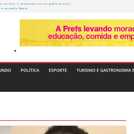
o define e anuncia nome para a vice-
ta quarta-feira
ra Livre II: PF Mira Servidores e Fraudes em
Táxi na Bahia com Prejuízo Tributário
ção de Uganda e do SC Villa, David Owori É
as Durante Assalto em Kampala
estrói Plantação com 20 Mil Pés de Maconha e
 de R$ 4 Milhões na Bahia
era e Risco de Ciclone Atingem o Brasil a
nta-feira (6)
UNDO
POLÍTICA
ESPORTE
TURISMO E GASTRONOMIA 