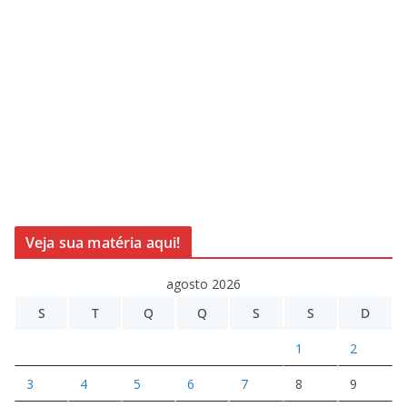
Veja sua matéria aqui!
agosto 2026
S
T
Q
Q
S
S
D
1
2
3
4
5
6
7
8
9