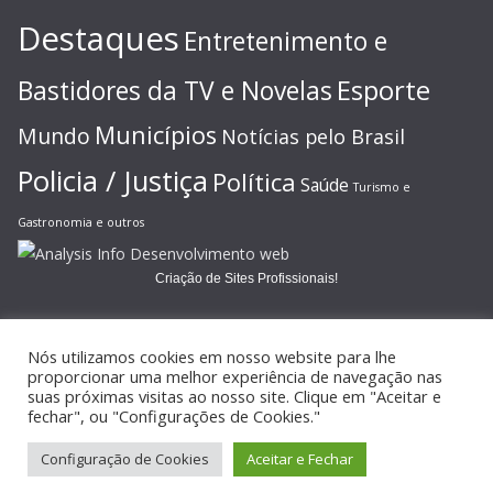
Destaques
Entretenimento e
Esporte
Bastidores da TV e Novelas
Municípios
Mundo
Notícias pelo Brasil
Policia / Justiça
Política
Saúde
Turismo e
Gastronomia e outros
Criação de Sites Profissionais!
Nós utilizamos cookies em nosso website para lhe
proporcionar uma melhor experiência de navegação nas
suas próximas visitas ao nosso site. Clique em "Aceitar e
Copyright © 2026
JORNAL GAZETA ONLINE
. Todos os direitos
fechar", ou "Configurações de Cookies."
reservados.
Configuração de Cookies
Aceitar e Fechar
Tema:
ColorMag
por ThemeGrill. Powered by
WordPress
.