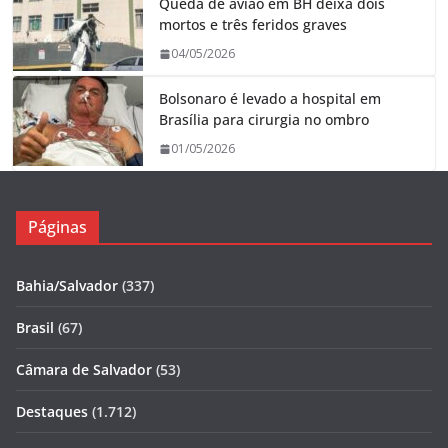
Queda de avião em BH deixa dois
mortos e três feridos graves
04/05/2026
Bolsonaro é levado a hospital em
Brasília para cirurgia no ombro
01/05/2026
Páginas
Bahia/Salvador
(337)
Brasil
(67)
Câmara de Salvador
(53)
Destaques
(1.712)