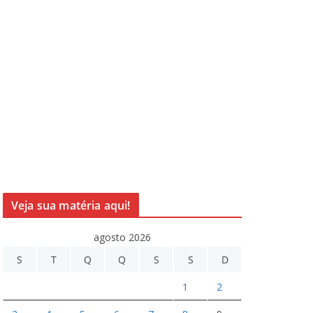
Veja sua matéria aqui!
agosto 2026
S
T
Q
Q
S
S
D
1
2