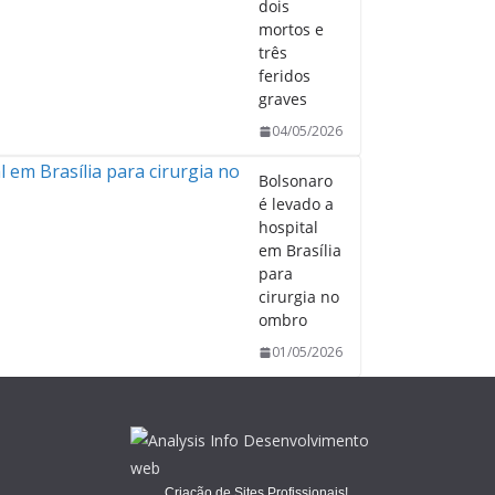
dois
mortos e
três
feridos
graves
04/05/2026
Bolsonaro
é levado a
hospital
em Brasília
para
cirurgia no
ombro
01/05/2026
Criação de Sites Profissionais!