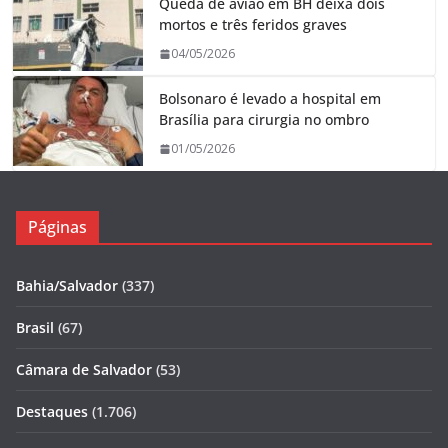
Queda de avião em BH deixa dois
mortos e três feridos graves
04/05/2026
Bolsonaro é levado a hospital em
Brasília para cirurgia no ombro
01/05/2026
Páginas
Bahia/Salvador
(337)
Brasil
(67)
Câmara de Salvador
(53)
Destaques
(1.706)