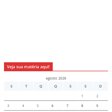
Veja sua matéria aqui!
agosto 2026
S
T
Q
Q
S
S
D
1
2
3
4
5
6
7
8
9