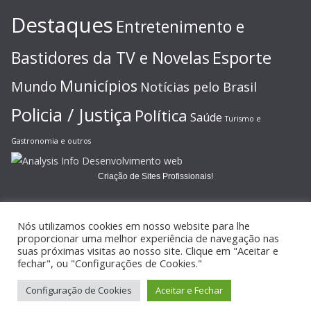
Destaques
Entretenimento e
Esporte
Bastidores da TV e Novelas
Municípios
Mundo
Notícias pelo Brasil
Policia / Justiça
Política
Saúde
Turismo e
Gastronomia e outros
Criação de Sites Profissionais!
Nós utilizamos cookies em nosso website para lhe
proporcionar uma melhor experiência de navegação nas
suas próximas visitas ao nosso site. Clique em "Aceitar e
Copyright © 2026
JORNAL GAZETA ONLINE
. Todos os direitos
fechar", ou "Configurações de Cookies."
reservados.
Configuração de Cookies
Aceitar e Fechar
Tema:
ColorMag
por ThemeGrill. Powered by
WordPress
.