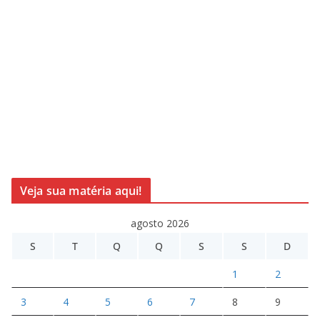
Veja sua matéria aqui!
agosto 2026
S
T
Q
Q
S
S
D
1
2
3
4
5
6
7
8
9