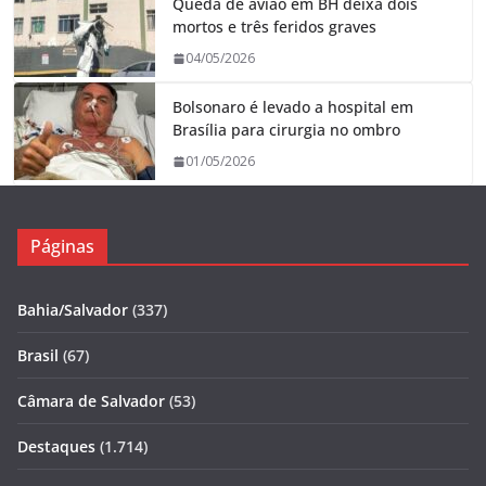
Queda de avião em BH deixa dois
mortos e três feridos graves
04/05/2026
Bolsonaro é levado a hospital em
Brasília para cirurgia no ombro
01/05/2026
Páginas
Bahia/Salvador
(337)
Brasil
(67)
Câmara de Salvador
(53)
Destaques
(1.714)