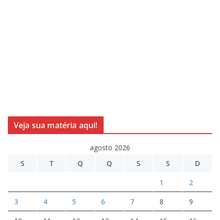
Veja sua matéria aqui!
agosto 2026
S
T
Q
Q
S
S
D
1
2
3
4
5
6
7
8
9