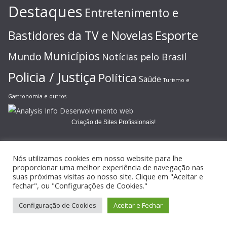
Destaques
Entretenimento e
Esporte
Bastidores da TV e Novelas
Municípios
Mundo
Notícias pelo Brasil
Policia / Justiça
Política
Saúde
Turismo e
Gastronomia e outros
Criação de Sites Profissionais!
Nós utilizamos cookies em nosso website para lhe
proporcionar uma melhor experiência de navegação nas
suas próximas visitas ao nosso site. Clique em "Aceitar e
Copyright © 2026
JORNAL GAZETA ONLINE
. Todos os direitos
fechar", ou "Configurações de Cookies."
reservados.
Configuração de Cookies
Aceitar e Fechar
Tema:
ColorMag
por ThemeGrill. Powered by
WordPress
.