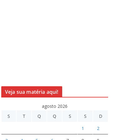
Veja sua matéria aqui!
agosto 2026
S
T
Q
Q
S
S
D
1
2