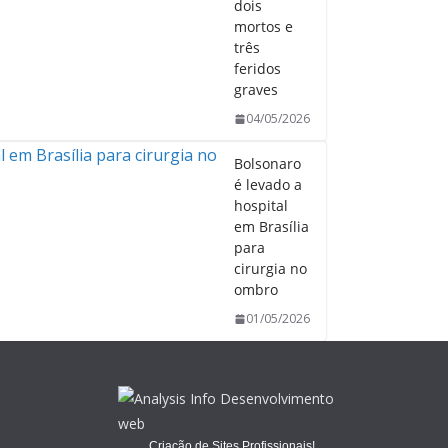
dois
mortos e
três
feridos
graves
04/05/2026
Bolsonaro
é levado a
hospital
em Brasília
para
cirurgia no
ombro
01/05/2026
Criação de Sites Profissionais!