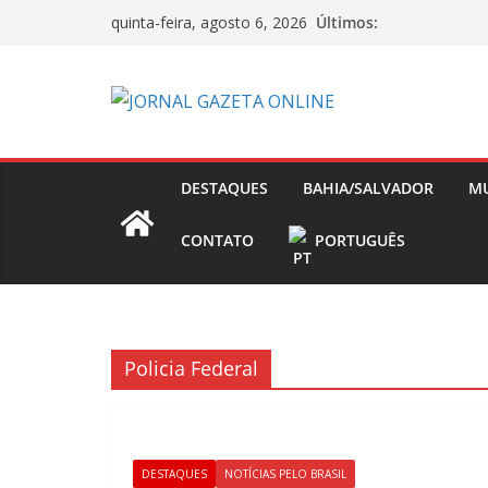
Pular
Últimos:
quinta-feira, agosto 6, 2026
para
o
conteúdo
DESTAQUES
BAHIA/SALVADOR
M
CONTATO
PORTUGUÊS
Policia Federal
DESTAQUES
NOTÍCIAS PELO BRASIL