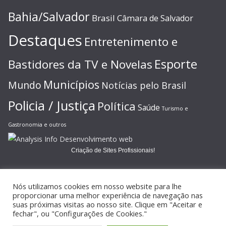
Bahia/Salvador
Brasil
Câmara de Salvador
Destaques
Entretenimento e
Esporte
Bastidores da TV e Novelas
Municípios
Mundo
Notícias pelo Brasil
Policia / Justiça
Política
Saúde
Turismo e
Gastronomia e outros
Criação de Sites Profissionais!
Nós utilizamos cookies em nosso website para lhe
proporcionar uma melhor experiência de navegação nas
suas próximas visitas ao nosso site. Clique em "Aceitar e
Copyright © 2026
JORNAL GAZETA ONLINE
. Todos os direitos
fechar", ou "Configurações de Cookies."
reservados.