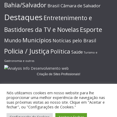
Bahia/Salvador
Brasil
Câmara de Salvador
Destaques
Entretenimento e
Esporte
Bastidores da TV e Novelas
Municípios
Mundo
Notícias pelo Brasil
Policia / Justiça
Política
Saúde
Turismo e
Gastronomia e outros
Criação de Sites Profissionais!
Nós utilizamos cookies em nosso website para lhe
proporcionar uma melhor experiência de navegação nas
suas próximas visitas ao nosso site. Clique em "Aceitar e
Copyright © 2026
JORNAL GAZETA ONLINE
. Todos os direitos
fechar", ou "Configurações de Cookies."
reservados.