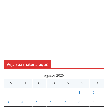
Veja sua matéria aqui!
agosto 2026
S
T
Q
Q
S
S
D
1
2
3
4
5
6
7
8
9