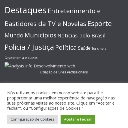
Destaques
Entretenimento e
Esporte
Bastidores da TV e Novelas
Municípios
Mundo
Notícias pelo Brasil
Policia / Justiça
Política
Saúde
Turismo e
Gastronomia e outros
Criação de Sites Profissionais!
Nós utilizamos cookies em nosso website para lhe
proporcionar uma melhor experiência de navegação nas
suas próximas visitas ao nosso site. Clique em "Aceitar e
Copyright © 2026
JORNAL GAZETA ONLINE
. Todos os direitos
fechar", ou "Configurações de Cookies."
reservados.
Configuração de Cookies
Aceitar e Fechar
Tema:
ColorMag
por ThemeGrill. Powered by
WordPress
.