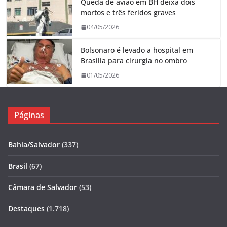
Queda de avião em BH deixa dois
mortos e três feridos graves
04/05/2026
Bolsonaro é levado a hospital em
Brasília para cirurgia no ombro
01/05/2026
Páginas
Bahia/Salvador
(337)
Brasil
(67)
Câmara de Salvador
(53)
Destaques
(1.718)