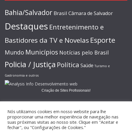
Bahia/Salvador
Brasil
Câmara de Salvador
Destaques
Entretenimento e
Esporte
Bastidores da TV e Novelas
Municípios
Mundo
Notícias pelo Brasil
Policia / Justiça
Política
Saúde
Turismo e
Gastronomia e outros
Criação de Sites Profissionais!
Nós utilizamos cookies em nosso website para lhe
proporcionar uma melhor experiência de navegação nas
suas próximas visitas ao nosso site. Clique em "Aceitar e
Copyright © 2026
JORNAL GAZETA ONLINE
. Todos os direitos
fechar", ou "Configurações de Cookies."