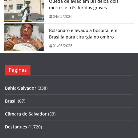
Queda de avião em BH deixa dois
mortos e três feridos graves
04/05/2026
Bolsonaro é levado a hospital em
Brasília para cirurgia no ombro
01/05/2026
Páginas
Bahia/Salvador
(338)
Brasil
(67)
Câmara de Salvador
(53)
Destaques
(1.720)