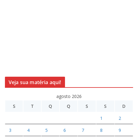
Veja sua matéria aqui!
agosto 2026
S
T
Q
Q
S
S
D
1
2
3
4
5
6
7
8
9