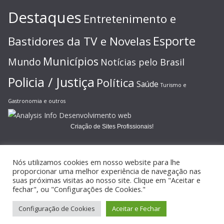
Destaques
Entretenimento e
Esporte
Bastidores da TV e Novelas
Municípios
Mundo
Notícias pelo Brasil
Policia / Justiça
Política
Saúde
Turismo e
Gastronomia e outros
Criação de Sites Profissionais!
Nós utilizamos cookies em nosso website para lhe
proporcionar uma melhor experiência de navegação nas
suas próximas visitas ao nosso site. Clique em "Aceitar e
Copyright © 2026
JORNAL GAZETA ONLINE
. Todos os direitos
fechar", ou "Configurações de Cookies."
reservados.
Configuração de Cookies
Aceitar e Fechar
Tema:
ColorMag
por ThemeGrill. Powered by
WordPress
.