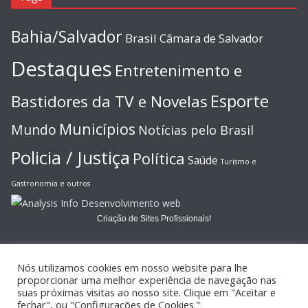
Bahia/Salvador
Brasil
Câmara de Salvador
Destaques
Entretenimento e
Esporte
Bastidores da TV e Novelas
Municípios
Mundo
Notícias pelo Brasil
Policia / Justiça
Política
Saúde
Turismo e
Gastronomia e outros
Criação de Sites Profissionais!
Nós utilizamos cookies em nosso website para lhe
proporcionar uma melhor experiência de navegação nas
suas próximas visitas ao nosso site. Clique em "Aceitar e
Copyright © 2026
JORNAL GAZETA ONLINE
. Todos os direitos
fechar", ou "Configurações de Cookies."