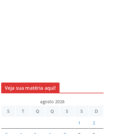
Veja sua matéria aqui!
agosto 2026
S
T
Q
Q
S
S
D
1
2