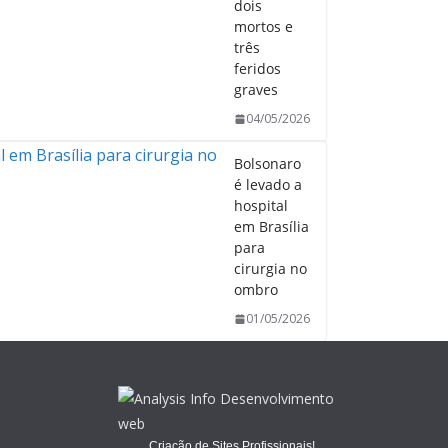
dois
mortos e
três
feridos
graves
04/05/2026
Bolsonaro
é levado a
hospital
em Brasília
para
cirurgia no
ombro
01/05/2026
Criação de Sites Profissionais!