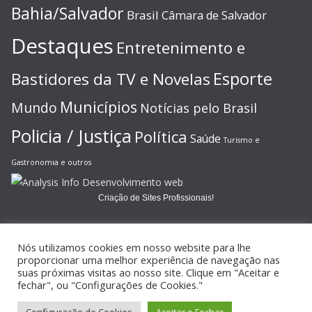
Bahia/Salvador
Brasil
Câmara de Salvador
Destaques
Entretenimento e
Esporte
Bastidores da TV e Novelas
Municípios
Mundo
Notícias pelo Brasil
Policia / Justiça
Política
Saúde
Turismo e
Gastronomia e outros
Criação de Sites Profissionais!
Nós utilizamos cookies em nosso website para lhe
proporcionar uma melhor experiência de navegação nas
suas próximas visitas ao nosso site. Clique em "Aceitar e
Copyright © 2026
JORNAL GAZETA ONLINE
. Todos os direitos
fechar", ou "Configurações de Cookies."
reservados.