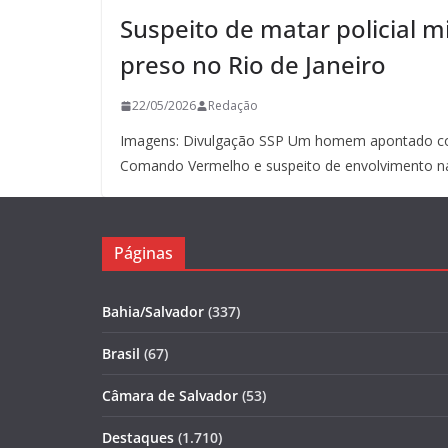
Suspeito de matar policial mi
preso no Rio de Janeiro
22/05/2026
Redação
Imagens: Divulgação SSP Um homem apontado co
Comando Vermelho e suspeito de envolvimento n
Páginas
Bahia/Salvador
(337)
Brasil
(67)
Câmara de Salvador
(53)
Destaques
(1.710)