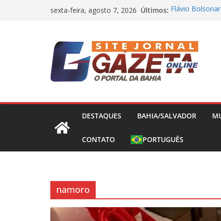
Pular
Últimos:
Flávio Bolsonar
sexta-feira, agosto 7, 2026
para
presidência nes
Operação Bandei
o
Concessões de 
conteúdo
Capitão da Sele
Morto a Pedrad
Polícia Civil D
Causa Prejuízo
Frente Fria Sev
Partir desta Qui
DESTAQUES
BAHIA/SALVADOR
M
CONTATO
PORTUGUÊS
namoro