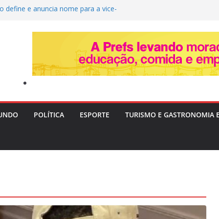
o define e anuncia nome para a vice-
ta quarta-feira
ra Livre II: PF Mira Servidores e Fraudes em
Táxi na Bahia com Prejuízo Tributário
ção de Uganda e do SC Villa, David Owori É
as Durante Assalto em Kampala
estrói Plantação com 20 Mil Pés de Maconha e
 de R$ 4 Milhões na Bahia
era e Risco de Ciclone Atingem o Brasil a
nta-feira (6)
UNDO
POLÍTICA
ESPORTE
TURISMO E GASTRONOMIA 