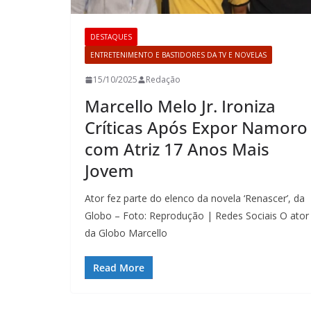
DESTAQUES
ENTRETENIMENTO E BASTIDORES DA TV E NOVELAS
15/10/2025
Redação
Marcello Melo Jr. Ironiza
Críticas Após Expor Namoro
com Atriz 17 Anos Mais
Jovem
Ator fez parte do elenco da novela ‘Renascer’, da
Globo – Foto: Reprodução | Redes Sociais O ator
da Globo Marcello
Read More