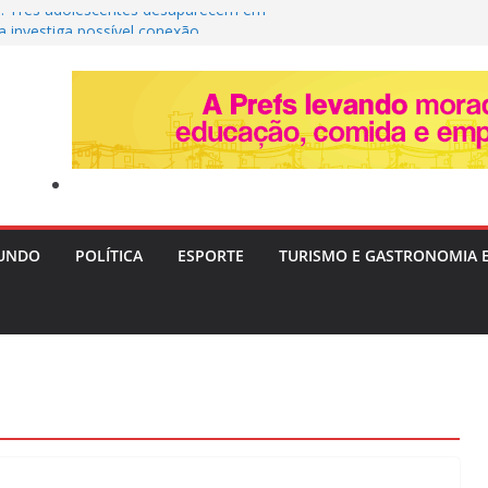
a: Três adolescentes desaparecem em
ia investiga possível conexão
unem forças na Arena Fonte Nova para
ternacional dos Povos Indígenas
pós ser atropelado por ônibus
 orla de Itapuã, em Salvador
”: Tia Milena revela fim da amizade com
t e aponta motivos
 após a Copa de 2026: volante Fabinho
s para o futuro da carreira
UNDO
POLÍTICA
ESPORTE
TURISMO E GASTRONOMIA 