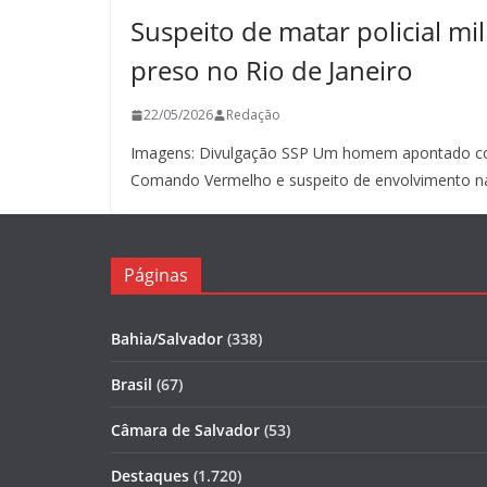
Suspeito de matar policial mil
preso no Rio de Janeiro
22/05/2026
Redação
Imagens: Divulgação SSP Um homem apontado co
Comando Vermelho e suspeito de envolvimento n
Páginas
Bahia/Salvador
(338)
Brasil
(67)
Câmara de Salvador
(53)
Destaques
(1.720)