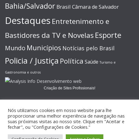
Bahia/Salvador
Brasil
Câmara de Salvador
Destaques
Entretenimento e
Esporte
Bastidores da TV e Novelas
Municípios
Mundo
Notícias pelo Brasil
Policia / Justiça
Política
Saúde
Turismo e
Gastronomia e outros
Criação de Sites Profissionais!
Nós utilizamos cookies em nosso website para lhe
proporcionar uma melhor experiência de navegação nas
suas próximas visitas ao nosso site. Clique em "Aceitar e
Copyright © 2026
JORNAL GAZETA ONLINE
. Todos os direitos
fechar", ou "Configurações de Cookies."
reservados.