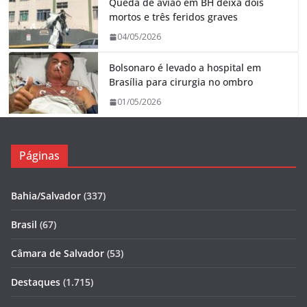
Queda de avião em BH deixa dois
mortos e três feridos graves
04/05/2026
Bolsonaro é levado a hospital em
Brasília para cirurgia no ombro
01/05/2026
Páginas
Bahia/Salvador
(337)
Brasil
(67)
Câmara de Salvador
(53)
Destaques
(1.715)