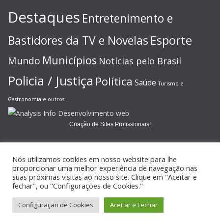
Destaques
Entretenimento e
Esporte
Bastidores da TV e Novelas
Municípios
Mundo
Notícias pelo Brasil
Policia / Justiça
Política
Saúde
Turismo e
Gastronomia e outros
Criação de Sites Profissionais!
Nós utilizamos cookies em nosso website para lhe
proporcionar uma melhor experiência de navegação nas
suas próximas visitas ao nosso site. Clique em "Aceitar e
Copyright © 2026
JORNAL GAZETA ONLINE
. Todos os direitos
fechar", ou "Configurações de Cookies."
reservados.
Configuração de Cookies
Aceitar e Fechar
Tema:
ColorMag
por ThemeGrill. Powered by
WordPress
.