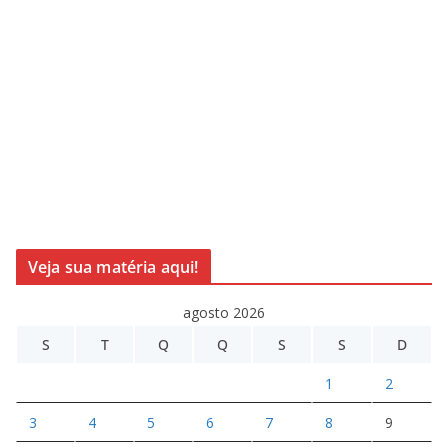
Veja sua matéria aqui!
agosto 2026
S
T
Q
Q
S
S
D
1
2
3
4
5
6
7
8
9