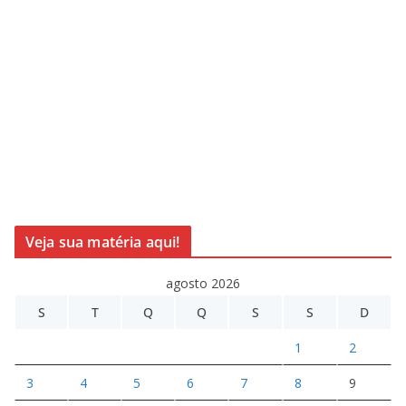
Veja sua matéria aqui!
agosto 2026
S
T
Q
Q
S
S
D
1
2
3
4
5
6
7
8
9