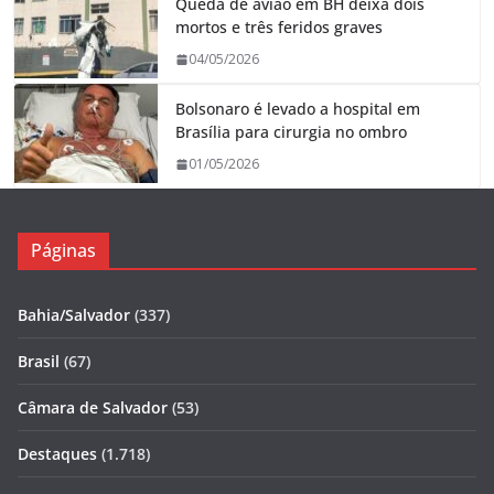
Queda de avião em BH deixa dois
mortos e três feridos graves
04/05/2026
Bolsonaro é levado a hospital em
Brasília para cirurgia no ombro
01/05/2026
Páginas
Bahia/Salvador
(337)
Brasil
(67)
Câmara de Salvador
(53)
Destaques
(1.718)