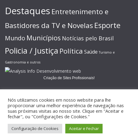
Destaques
Entretenimento e
Esporte
Bastidores da TV e Novelas
Municípios
Mundo
Notícias pelo Brasil
Policia / Justiça
Política
Saúde
Turismo e
Gastronomia e outros
Criação de Sites Profissionais!
Nós utilizamos cookies em nosso website para lhe
proporcionar uma melhor experiência de navegação nas
suas próximas visitas ao nosso site. Clique em "Aceitar e
Copyright © 2026
JORNAL GAZETA ONLINE
. Todos os direitos
fechar", ou "Configurações de Cookies."
reservados.
Configuração de Cookies
Aceitar e Fechar
Tema:
ColorMag
por ThemeGrill. Powered by
WordPress
.