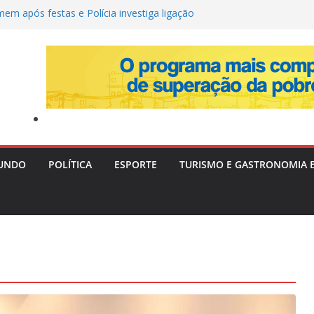
em após festas e Polícia investiga ligação
Militar é alvo de tiros em Lauro de Freitas
mociona ao revelar perda gestacional após
l
memora vaga na Copa do Brasil, alfineta o
ta variações táticas
a tenta convencer Zema a desistir da
focar no Senado em 2026
UNDO
POLÍTICA
ESPORTE
TURISMO E GASTRONOMIA 