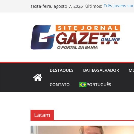
Pular
Últimos:
Três Jovens som
sexta-feira, agosto 7, 2026
para
com o tráfico
Base da Polícia 
o
Mariana Rios e
conteúdo
gravidez natura
Jair Ventura co
Athletico e exal
Nikolas Ferreir
Presidência e 
DESTAQUES
BAHIA/SALVADOR
M
CONTATO
PORTUGUÊS
Latam